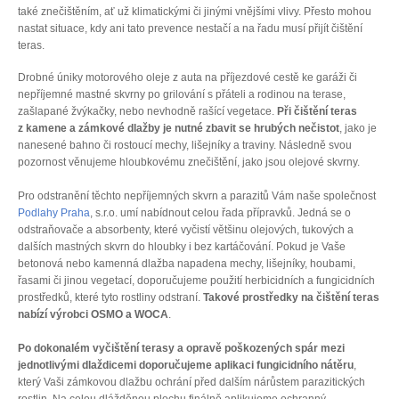
také znečištěním, ať už klimatickými či jinými vnějšími vlivy. Přesto mohou
nastat situace, kdy ani tato prevence nestačí a na řadu musí přijít čištění
teras.
Drobné úniky motorového oleje z auta na příjezdové cestě ke garáži či
nepříjemné mastné skvrny po grilování s přáteli a rodinou na terase,
zašlapané žvýkačky, nebo nevhodně rašící vegetace.
Při čištění teras
z kamene a zámkové dlažby je nutné zbavit se hrubých nečistot
, jako je
nanesené bahno či rostoucí mechy, lišejníky a traviny. Následně svou
pozornost věnujeme hloubkovému znečištění, jako jsou olejové skvrny.
Pro odstranění těchto nepříjemných skvrn a parazitů Vám naše společnost
Podlahy Praha
, s.r.o. umí nabídnout celou řada přípravků. Jedná se o
odstraňovače a absorbenty, které vyčistí většinu olejových, tukových a
dalších mastných skvrn do hloubky i bez kartáčování. Pokud je Vaše
betonová nebo kamenná dlažba napadena mechy, lišejníky, houbami,
řasami či jinou vegetací, doporučujeme použití herbicidních a fungicidních
prostředků, které tyto rostliny odstraní.
Takové prostředky na čištění teras
nabízí výrobci OSMO a WOCA
.
Po dokonalém vyčištění terasy a opravě poškozených spár mezi
jednotlivými dlaždicemi doporučujeme aplikaci fungicidního nátěru
,
který Vaši zámkovou dlažbu ochrání před dalším nárůstem parazitických