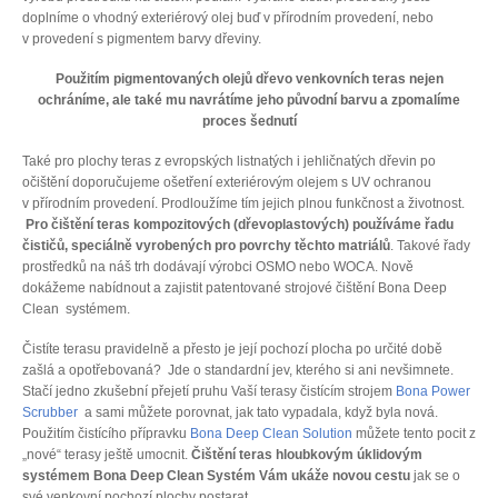
doplníme o vhodný exteriérový olej buď v přírodním provedení, nebo
v provedení s pigmentem barvy dřeviny.
Použitím pigmentovaných olejů dřevo venkovních teras nejen
ochráníme, ale také mu navrátíme jeho původní barvu a zpomalíme
proces šednutí
Také pro plochy teras z evropských listnatých i jehličnatých dřevin po
očištění doporučujeme ošetření exteriérovým olejem s UV ochranou
v přírodním provedení. Prodloužíme tím jejich plnou funkčnost a životnost.
Pro čištění teras kompozitových (dřevoplastových) používáme řadu
čističů, speciálně vyrobených pro povrchy těchto matriálů
. Takové řady
prostředků na náš trh dodávají výrobci OSMO nebo WOCA. Nově
dokážeme nabídnout a zajistit patentované strojové čištění Bona Deep
Clean systémem.
Čistíte terasu pravidelně a přesto je její pochozí plocha po určité době
zašlá a opotřebovaná? Jde o standardní jev, kterého si ani nevšimnete.
Stačí jedno zkušební přejetí pruhu Vaší terasy čistícím strojem
Bona Power
Scrubber
a sami můžete porovnat, jak tato vypadala, když byla nová.
Použitím čistícího přípravku
Bona Deep Clean Solution
můžete tento pocit z
„nové“ terasy ještě umocnit.
Čištění teras hloubkovým úklidovým
systémem Bona Deep Clean Systém Vám ukáže novou cestu
jak se o
své venkovní pochozí plochy postarat.