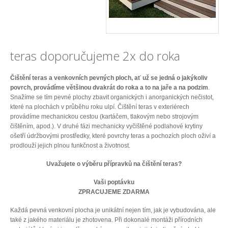
teras doporučujeme 2x do roka
Čištění teras a venkovních pevných ploch, ať už se jedná o jakýkoliv
povrch, provádíme většinou dvakrát do roka a to na jaře a na podzim
.
Snažíme se tím pevné plochy zbavit organických i anorganických nečistot,
které na plochách v průběhu roku ulpí. Čištění teras v exteriérech
provádíme mechanickou cestou (kartáčem, tlakovým nebo strojovým
čištěním, apod.). V druhé fázi mechanicky vyčištěné podlahové krytiny
ošetří údržbovými prostředky, které povrchy teras a pochozích ploch oživí a
prodlouží jejich plnou funkčnost a životnost.
Uvažujete o výběru přípravků na čištění teras?
Vaši poptávku
ZPRACUJEME ZDARMA
Každá pevná venkovní plocha je unikátní nejen tím, jak je vybudována, ale
také z jakého materiálu je zhotovena. Při dokonalé montáži přírodních