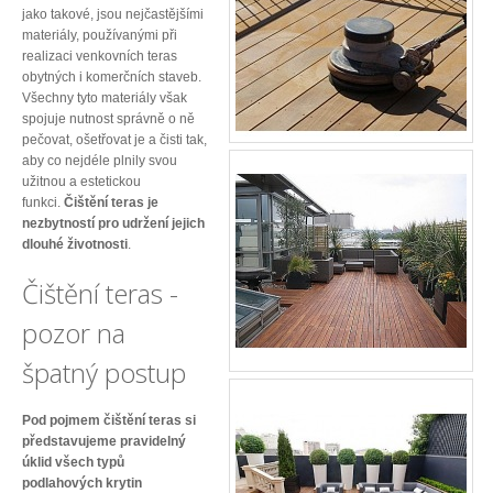
jako takové, jsou nejčastějšími
materiály, používanými při
realizaci venkovních teras
obytných i komerčních staveb.
Všechny tyto materiály však
spojuje nutnost správně o ně
pečovat, ošetřovat je a čisti tak,
aby co nejdéle plnily svou
užitnou a estetickou
funkci.
Čištění teras je
nezbytností pro udržení jejich
dlouhé životnosti
.
Čištění teras -
pozor na
špatný postup
Pod pojmem čištění teras si
představujeme pravidelný
úklid všech typů
podlahových krytin