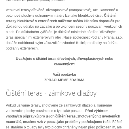
Venkovní terasy dřevěné, dřevoplastové (kompozitové), ale i kamenné a
betonové plochy s ochrannými nátěry lze také hloubkově čistit.
Čištění
terasy hloubkové v exteriérech můžeme našim klientům doporučit
pro
důkladnou údržbu na začátku a po ukončení sezony používání venkovních
ploch. Po důkladném vyčištění je důležité následné ošetření dřevěných
teras speciálními exteriérovými oleji. Naše společnost Podlahy Praha, s.r.o.
dokáže nabídnout svým zákazníkům vhodné čisticí prostředky na údržbu
podlah v exteriérech.
Uvažujete o čištění teras dřevěných, dřevoplastových nebo
kamenných?
Vaši poptávku
ZPRACUJEME ZDARMA
Čištění teras - zámkové dlažby
Pokud užíváme terasy, zhotovené ze zámkových dlažeb a kamenné
venkovních plochy, musíme se o tyto také postarat.
Před výběrem
vhodných přípravků pro jejich čištění teras, zhotovených z uvedených
materiálů, musíme vzít v potaz, jaké problémy potřebujeme řešit
. Běžně
se staráme o to, aby byly tyto plochy chráněny nejen před poškozením, ale