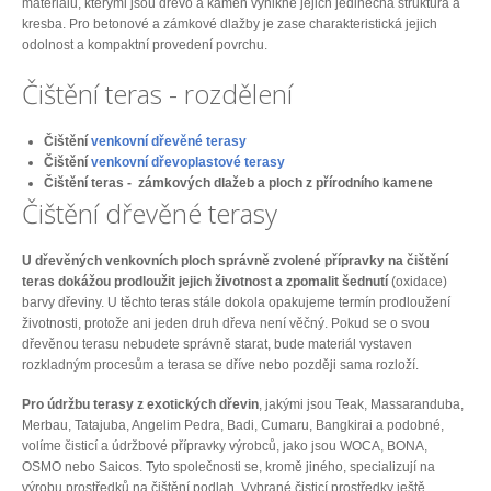
materiálů, kterými jsou dřevo a kámen vynikne jejich jedinečná struktura a
kresba. Pro betonové a zámkové dlažby je zase charakteristická jejich
odolnost a kompaktní provedení povrchu.
Čištění teras - rozdělení
Čištění
venkovní dřevěné terasy
Čištění
venkovní dřevoplastové terasy
Čištění teras - zámkových dlažeb a ploch z přírodního kamene
Čištění dřevěné terasy
U dřevěných venkovních ploch správně zvolené přípravky na čištění
teras dokážou prodloužit jejich životnost a zpomalit šednutí
(oxidace)
barvy dřeviny. U těchto teras stále dokola opakujeme termín prodloužení
životnosti, protože ani jeden druh dřeva není věčný. Pokud se o svou
dřevěnou terasu nebudete správně starat, bude materiál vystaven
rozkladným procesům a terasa se dříve nebo později sama rozloží.
Pro údržbu terasy z exotických dřevin
, jakými jsou Teak, Massaranduba,
Merbau, Tatajuba, Angelim Pedra, Badi, Cumaru, Bangkirai a podobné,
volíme čisticí a údržbové přípravky výrobců, jako jsou WOCA, BONA,
OSMO nebo Saicos. Tyto společnosti se, kromě jiného, specializují na
výrobu prostředků na čištění podlah. Vybrané čisticí prostředky ještě