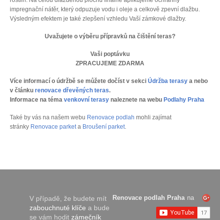
rostlin. Na celou dlážděnou plochu finálně aplikujeme ochranný
impregnační nátěr, který odpuzuje vodu i oleje a celkově zpevní dlažbu.
Výsledným efektem je také zlepšení vzhledu Vaší zámkové dlažby.
Uvažujete o výběru přípravků na čištění teras?
Vaši poptávku
ZPRACUJEME ZDARMA
Více informací o údržbě se můžete dočíst v sekci
Údržba terasy
a nebo
v článku
renovace dřevěných teras
.
Informace na téma
venkovní terasy
naleznete na webu
Podlahy Praha
Také by vás na našem webu
Renovace podlah
mohli zajímat
stránky
Renovace parket
a
Broušení parket
.
Renovace podlah Praha
na
V případě, že budete mít
zabouchnuté klíče
a bude
se vám hodit
zámečník