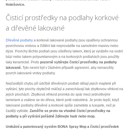
Holešovice.
Čisticí prostředky na podlahy korkové
a dřevěné lakované
Dřevěné podlahy
a korkové lakované podlahy jsou opatřeny ochrannou
povrchovou vrstvou a čištění tak neprovádíte na samotném masivu nebo
dýze. Povrchy těchto podlah jsou ošetřeny lakem, který je vyráběn na vodní
bázi nebo lakem polyuretanovým a na korkových podlahách jsou použity
laky keramické. Proto
pozorně vybírejte čisticí prostředky na podlahy
lakované.
Tyto nesmí být v žádném případě agresivní, aby nenarušily
povrch lakované vrstvy podlahy.
Nejčastější chybu při údržbě dřevěných podlah dělají jejich majitelé při
vytírání, tyto plochy zbytečně máčejí a zanechávají tak zbytkovou vlhkost na
jejich plochách. Zbytková vlhkost proniká do spár mezi jednotlivými
lamelami a vsákne se do dřeva, které poté nabobtná. Je proto lepší, když
lakované podlahy dřevěné a korkové spíše zametete a luxujete, než je
častěji vytíráte.
Zaměřte se proto na vhodné čisticí prostředky na
podlahy a při vytírání pořádně ždímejte hadr nebo mop.
Unikátní a patentovaný systém BONA Spray Mop a čisticí prostředek