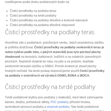
rozdělujeme podle druhu podlahových krytin na:
Čisticí prostředky na podlahy teras
Čisticí prostředky na tvrdé podlahy
Čisticí prostředky na podlahy dřevěné a korkové lakované
Čisticí prostředky na podlahy dřevěné olejované
Čisticí prostředky na podlahy teras
Hovoříme zde o podlahách, položených venku, Jejich pravidelnou údržbu
je potřeba dodržovat.
Čisticí prostředky na podlahy venkovních teras je
nutno vybírat podle toho, z jakých materiálů jsou tyto pochozí plochy
zbudované
na terasách, balkónech, lodžiích a na ostatních zpevněných
plochách. Nejméně dvakrát do roka, na jaře a na podzim, dopřejte
venkovním terasám údržbu a čištění. Prvním krokem je zbavit plochy
hrubých nečistot. Na tento postup doporučujeme použít
čisticí prostředky
na podlahy v exteriérech od výrobců OSMO, BONA a WOCA.
Čisticí prostředky na tvrdé podlahy
Tvrdé podlahové krytiny jsou podlahy z materiálů, mezi které zahrnujeme
kámen, dlažbu, pohledové stěrky,
PVC podlahy
, přírodní linolea,
laminátové plovoucí podlahy a
vinylové podlahy
. Tyto tvrdé podlahové