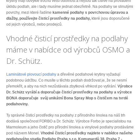
krytiny mají obvykle trochu větší odolnost a nejsou tak citlivé na provádění
úklidu podlah, ale i tady musíme jednat obezřetně. Na podlahy se slinutými
povrchy, mezi které řadíme
kamenné podlahy s povrchovou úpravou a
dlažby, používejte čisticí prostředky na podlahy,
které jsou doporučené
od jejich výrobců, nebo prodejců.
Vhodné čisticí prostředky na podlahy
máme v nabídce od výrobců OSMO a
Dr. Schütz.
Laminátové plovoucí podlahy
a dřevěné podlahové krytiny vyžadují
podobnou údržbu. Co musíte u těchto podlah dodržovat je, že se nesmí
přemokřit, a aby na nich nezůstávala zbytková vlhkost po vytírání.
Výrobce
Dr. Schütz vyrábí a doporučuje čisticí prostředky na podlahy a výrobce
BONA doporučuje svůj unikátní Bona Spray Mop s čističem na tvrdé
podlahoviny.
Ty správné čisticí prostředky na podlahy z přírodního linolea na náš trh
dodává společnost FORBO a Dr. Schütz. Výrobce Forbo je specialistou na
Marmoleum a jeho čistič pro přírodní linolea a vinylové podlahy prodáváme
pod názvem Monel.
Vhodné čisticí prostředky najdete v nabídce našeho
podlahového studia Podlahy Praha s.r.o. Komunardů 38, Praha 7 -