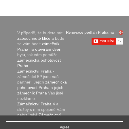
Renovace podlah Praha
na
V případě, že budete mít
zabouchnuté klíče
a bude
se vám hodit
zámečník
Praha
na
otevírání dveři
bytu
, tak vám pomůže
Zámečnická pohotovost
Praha
.
Zámečnictví Praha
-
zámečnící 5P jsou naši
partneři. Jejich
zámečnická
pohotovost Praha
a jejich
zámečník Praha
Vás jistě
nezklame.
Zámečnictví Praha 4
a
služby s ním spojené Vám
nabízí také
Zámečnictví
Želivec
.
Pokud hledáte
zámečnictví
Agree