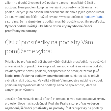
zájem na dlouhé životnosti své podlahy a proto ji musí řádně čistit a
udržovat. Není problém koupit universální prostředky na čištění a mytí
podlah, kterých je na našem trhu nekonečně mnoho a jejich výrobci uvádí,
že jsou vhodné na čištění každé krytiny. My ve společnosti
Podlahy Praha
s.r.o. víme, že na různé druhy podlah musí být použity speciální prostředky.
Výrobci podlah uvádějí u každého druhu krytiny vhodné čisticí
prostředky na podlahy.
Čisticí prostředky na podlahy Vám
pomůžeme vybrat
Prioritou by pro Vás měl být vhodný výběr čisticích prostředků, ne používání
universálních přípravků, které opravdu nejsou vhodné na většinu podlah.
Pokud vybíráte novou podlahu, nezapomeňte se prodejce zeptat,
jaké
čisticí prostředky na podlahy jsou vhodné
pro tu, kterou jste si právě
vybrali, a jak ji udržovat. Ve velké většině Vám prodejce nabídne výrobek
přímo určený výrobcem dané podlahy, nebo od společnosti, která se
zabývá jejich výrobou.
Jestliže nám zákazník podá přesné informace o typu své podlahové krytiny,
profesionálové naší společnosti Podlahy Praha s.r.o. pro Vás
vyberou
nejvhodnější čisticí prostředky na podlahy.
Čisticí přípravky na podlahy