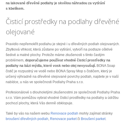
na lakované dřevěné podlahy je skvělou náhradou za vytírání
s kbelíkem.
Čisticí prostředky na podlahy dřevěné
olejované
Pravidlo nepřemokřit podlahu je stejné i u dřevěných podlah olejovaných.
Zbytková vlhkost, která zůstane po vytírání, vytvoří na podlaze ošklivé
šedivé a matné plochy. Protože máme zkušenosti s tímto častým
problémem,
doporučujeme používat vhodné čisticí prostředky na
podlahy na bázi mýdla, které vosk nebo olej nevysušují.
BONA Soap
čistič je rozpustný ve vodě nebo BONA Spray Mop s čističem, který je
určený výhradně na dřevěné olejované povrchy podlah, najdete je v naší
nabídce, u nás ve společnosti Podlahy Praha s.r.o.
Profesionálové s dlouholetými zkušenostmi ze společnosti Podlahy Praha
s.r.o. Vám pomůžou vybrat vhodné čisticí prostředky na podlahy a údržbu
pochozí plochy, která Vás denně obklopuje.
Také by vás na našem webu
Renovace podlah
mohly zajímat stránky
broušení dřevěných podlah
,
Renovace parket
či
Broušení parket
.