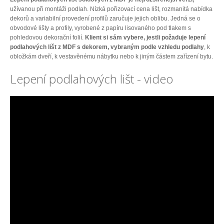
užívanou při montáži podlah. Nízká pořizovací cena lišt, rozmanitá nabídka
dekorů a variabilní provedení profilů zaručuje jejich oblibu. Jedná se o
obvodové lišty a profily, vyrobené z papíru lisovaného pod tlakem s
pohledovou dekorační folií.
Klient si sám vybere, jestli požaduje lepení
podlahových lišt z MDF s dekorem, vybraným podle vzhledu podlahy
, k
obložkám dveří, k vestavěnému nábytku nebo k jiným částem zařízení bytu.
Lepení podlahových lišt - video