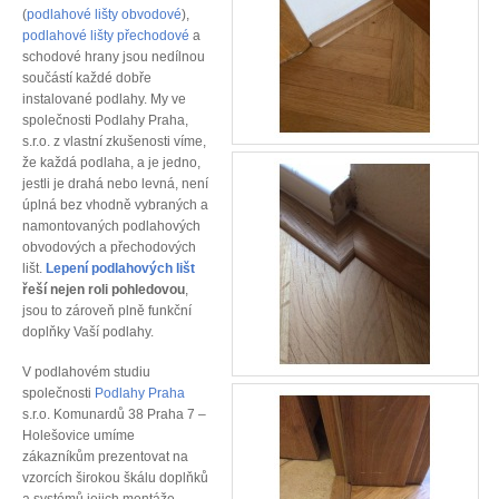
(
podlahové lišty obvodové
),
podlahové lišty přechodové
a
schodové hrany jsou nedílnou
součástí každé dobře
instalované podlahy. My ve
společnosti Podlahy Praha,
s.r.o. z vlastní zkušenosti víme,
že každá podlaha, a je jedno,
jestli je drahá nebo levná, není
úplná bez vhodně vybraných a
namontovaných podlahových
obvodových a přechodových
lišt.
Lepení podlahových lišt
řeší nejen roli pohledovou
,
jsou to zároveň plně funkční
doplňky Vaší podlahy.
V podlahovém studiu
společnosti
Podlahy Praha
s.r.o. Komunardů 38 Praha 7 –
Holešovice umíme
zákazníkům prezentovat na
vzorcích širokou škálu doplňků