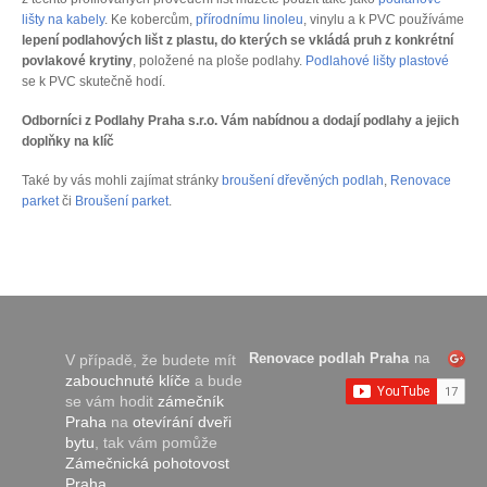
lišty na kabely
. Ke kobercům,
přírodnímu linoleu
, vinylu a k PVC používáme
lepení podlahových lišt z plastu, do kterých se vkládá pruh z konkrétní
povlakové krytiny
, položené na ploše podlahy.
Podlahové lišty plastové
se k PVC skutečně hodí.
Odborníci z Podlahy Praha s.r.o. Vám nabídnou a dodají podlahy a jejich
doplňky na klíč
Také by vás mohli zajímat stránky
broušení dřevěných podlah
,
Renovace
parket
či
Broušení parket
.
Renovace podlah Praha
na
V případě, že budete mít
zabouchnuté klíče
a bude
se vám hodit
zámečník
Praha
na
otevírání dveři
bytu
, tak vám pomůže
Zámečnická pohotovost
Praha
.