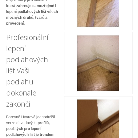
a systémů jejich montáže,
která zahrnuje samozřejmě i
lepení podlahových lišt všech
možných druhů, tvarů a
provedení.
Profesionální
lepení
podlahových
lišt Vaši
podlahu
dokonale
zakončí
Barevně i tvarově jednodušší
verze obvodových
profilů,
použitých pro lepení
podlahových lišt je trendem