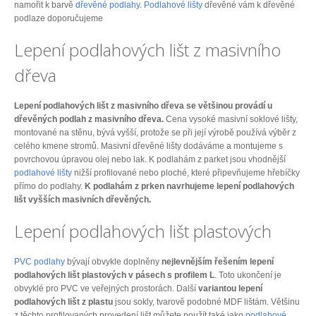
namořit k barvě
dřevěné podlahy
.
Podlahové lišty
dřevěné vám k dřevěné
podlaze doporučujeme
Lepení podlahových lišt z masivního
dřeva
Lepení podlahových lišt z masivního dřeva se většinou provádí u
dřevěných podlah z masivního dřeva.
Cena vysoké masivní soklové lišty,
montované na stěnu, bývá vyšší, protože se při její výrobě používá výběr z
celého kmene stromů. Masivní dřevěné lišty dodáváme a montujeme s
povrchovou úpravou olej nebo lak. K podlahám z parket jsou vhodnější
podlahové lišty
nižší profilované nebo ploché, které připevňujeme hřebíčky
přímo do podlahy.
K podlahám z prken navrhujeme lepení podlahových
lišt vyšších masivních dřevěných.
Lepení podlahových lišt plastových
PVC podlahy
bývají obvykle doplněny
nejlevnějším řešením lepení
podlahových lišt plastových v pásech s profilem L
. Toto ukončení je
obvyklé pro PVC ve veřejných prostorách. Další
variantou lepení
podlahových lišt z plastu
jsou sokly, tvarově podobné MDF lištám. Většinu
z těchto profilovaných provedení lišt můžete použít také jako
podlahové