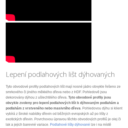
Lepení podlahových lišt dýhovaných
Tyto obvodové profily podlahových lišt mají nosné jádro obvykle řešeno ze
smrkového či jiného měkkého dřeva nebo z HDF. Pohledově jsou
dekorovány dýhou z ušlechtilého dřeva.
Tyto obvodové profily jsou
obvykle zvoleny pro lepení podlahových lišt k dýhovaným podlahám a
podlahám z vrstveného nebo masivního dřeva
. Pohledovou dýhu si klient
vybírá z široké nabídky dřevin od běžných evropských až po lišty z
exotických dřevin. Povrchovou úpravou těchto obvodových profilů je olej či
lak a jejich barevné variace.
Podlahové lišty dýhované
lze i na místě