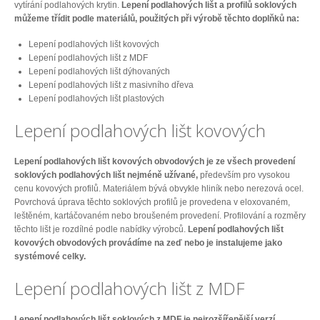
vytírání podlahových krytin.
Lepení podlahových lišt a profilů soklových
můžeme třídit podle materiálů, použitých při výrobě těchto doplňků na:
Lepení podlahových lišt kovových
Lepení podlahových lišt z MDF
Lepení podlahových lišt dýhovaných
Lepení podlahových lišt z masivního dřeva
Lepení podlahových lišt plastových
Lepení podlahových lišt kovových
Lepení podlahových lišt kovových obvodových je ze všech provedení
soklových podlahových lišt nejméně užívané,
především pro vysokou
cenu kovových profilů. Materiálem bývá obvykle hliník nebo nerezová ocel.
Povrchová úprava těchto soklových profilů je provedena v eloxovaném,
leštěném, kartáčovaném nebo broušeném provedení. Profilování a rozměry
těchto lišt je rozdílné podle nabídky výrobců.
Lepení podlahových lišt
kovových obvodových provádíme na zeď nebo je instalujeme jako
systémové celky.
Lepení podlahových lišt z MDF
Lepení podlahových lišt soklových z MDF je nejrozšířenější verzí,