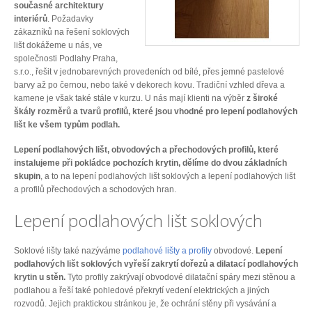
současné architektury
interiérů
. Požadavky
zákazníků na řešení soklových
lišt dokážeme u nás, ve
společnosti Podlahy Praha,
s.r.o., řešit v jednobarevných provedeních od bílé, přes jemné pastelové
barvy až po černou, nebo také v dekorech kovu. Tradiční vzhled dřeva a
kamene je však také stále v kurzu. U nás mají klienti na výběr
z široké
škály rozměrů a tvarů profilů, které jsou vhodné pro lepení podlahových
lišt ke všem typům podlah.
Lepení podlahových lišt, obvodových a přechodových profilů, které
instalujeme při pokládce pochozích krytin, dělíme do dvou základních
skupin
, a to na lepení podlahových lišt soklových a lepení podlahových lišt
a profilů přechodových a schodových hran.
Lepení podlahových lišt soklových
Soklové lišty také nazýváme
podlahové lišty a profily
obvodové.
Lepení
podlahových lišt soklových vyřeší zakrytí dořezů a dilatací podlahových
krytin u stěn.
Tyto profily zakrývají obvodové dilatační spáry mezi stěnou a
podlahou a řeší také pohledové překrytí vedení elektrických a jiných
rozvodů. Jejich praktickou stránkou je, že ochrání stěny při vysávání a