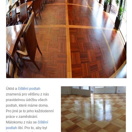
Úklid a
čištění podlah
znamená pro většinu z nás
pravidelnou údržbu všech
podlah, které máme doma.
Pro jiné je to jeho každodenní
práce v zaměstnání.
Málokomu z nás se
čištění
podlah
líbí. Pro to, aby byl