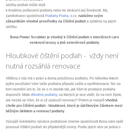
údržby podlah může dojít
k trvalému poškození podlahy nebo ke zkrácení její životnosti. My,
zaměstnanci společnosti
Podlahy Praha
, s.r.o.
nabízíme svým
zákazníkům vhodné prostředky na čištění podlah
a systémy na jejich
údržbu.
Bona Power Scrubber je vhodný k čištění podlah v interiérech i pro
venkovní terasy a jiné exteriérové podlahy
Hloubkové čištění podlah - vždy není
nutná rozsáhlá renovace
Většina z nás má v práci a doma položenou podlahu. Po několika letech
jejího používání Vám Vaše podlaha připadá zašlá a opotřebovaná. Nic na
tom nezmění ani to, že se o ni staráte tak, jak Vám to prodejce podlahy
doporučil. Máte
dřevěné podlahy
, na kterých je sice vidět, že na nich žijete,
ale nezdá se Vám, že si už zaslouží renovaci? Potom je nejspíš
vhodná
chvíle pro čištění podlah - hloubkové, které je údržbovým článkem mezi
běžným úklidem a renovací podlahy
.
Vývojáři švédského výrobce podlahové chemie společnosti Bona nám opět
posunuli čištění podlah do přijatelnější roviny. Podle jejich slov se jedná o