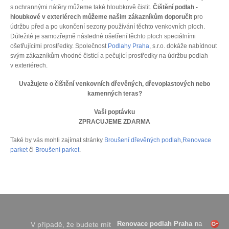
s ochrannými nátěry můžeme také hloubkově čistit.
Čištění podlah -
hloubkové v exteriérech můžeme našim zákazníkům doporučit
pro
údržbu před a po ukončení sezony používání těchto venkovních ploch.
Důležité je samozřejmě následné ošetření těchto ploch speciálními
ošetřujícími prostředky. Společnost
Podlahy Praha
, s.r.o. dokáže nabídnout
svým zákazníkům vhodné čisticí a pečující prostředky na údržbu podlah
v exteriérech.
Uvažujete o čištění venkovních dřevěných, dřevoplastových nebo
kamenných teras?
Vaši poptávku
ZPRACUJEME ZDARMA
Také by vás mohli zajímat stránky
Broušení dřevěných podlah
,
Renovace
parket
či
Broušení parket
.
Renovace podlah Praha
na
V případě, že budete mít