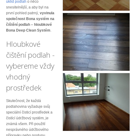
úklid podlah
o něco
snesitelnější, a aby byl na
první pohled patrný,
vyvinula
společnost Bona systém na
čištění podlah – hloubkové
Bona Deep Clean Systém
.
Hloubkové
čištění podlah -
vybereme vždy
vhodný
prostředek
Skutečnost, že každá
podlahovina vyžaduje svůj
speciální čisticí prostředek a
čistící údržbový systém, je
známá všem. Při použití
nesprávného údržbového
přípravku nebo postupu