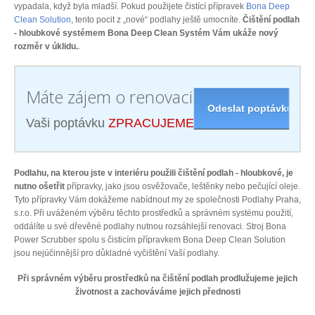
vypadala, když byla mladší. Pokud použijete čistící přípravek
Bona Deep
Clean Solution
, tento pocit z „nové“ podlahy ještě umocníte.
Čištění podlah
- hloubkové systémem Bona Deep Clean Systém Vám ukáže nový
rozměr v úklidu.
.
Máte zájem o renovaci podlahy?
Vaši poptávku
ZPRACUJEME ZDARMA
Podlahu, na kterou jste v interiéru použili čištění podlah - hloubkové, je
nutno ošetřit
přípravky, jako jsou osvěžovače, leštěnky nebo pečující oleje.
Tyto přípravky Vám dokážeme nabídnout my ze společnosti Podlahy Praha,
s.r.o. Při uváženém výběru těchto prostředků a správném systému použití,
oddálíte u své dřevěné podlahy nutnou rozsáhlejší renovaci. Stroj Bona
Power Scrubber spolu s čisticím přípravkem Bona Deep Clean Solution
jsou nejúčinnější pro důkladné vyčištění Vaší podlahy.
Při správném výběru prostředků na čištění podlah prodlužujeme jejich
životnost a zachováváme jejich přednosti