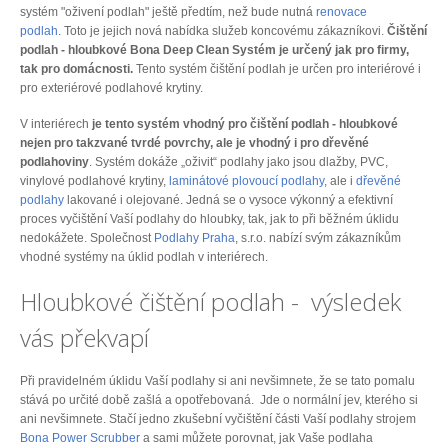
systém "oživení podlah" ještě předtím, než bude nutná
renovace
podlah
. Toto je jejich nová nabídka služeb koncovému zákazníkovi.
Čištění
podlah - hloubkové Bona Deep Clean Systém je určený jak pro firmy,
tak pro domácnosti.
Tento systém čištění podlah je určen pro interiérové i
pro exteriérové podlahové krytiny.
V interiérech
je tento systém vhodný pro čištění podlah - hloubkové
nejen pro takzvané tvrdé povrchy, ale je vhodný i pro dřevěné
podlahoviny
. Systém dokáže „oživit“ podlahy jako jsou dlažby, PVC,
vinylové podlahové krytiny,
laminátové plovoucí podlahy
, ale i
dřevěné
podlahy
lakované i olejované. Jedná se o vysoce výkonný a efektivní
proces vyčištění Vaší podlahy do hloubky, tak, jak to při běžném úklidu
nedokážete. Společnost
Podlahy Praha
, s.r.o. nabízí svým zákazníkům
vhodné systémy na úklid podlah v interiérech.
Hloubkové čištění podlah - výsledek
vás překvapí
Při pravidelném úklidu Vaší podlahy si ani nevšimnete, že se tato pomalu
stává po určité době zašlá a opotřebovaná. Jde o normální jev, kterého si
ani nevšimnete. Stačí jedno zkušební vyčištění části Vaší podlahy strojem
Bona Power Scrubber
a sami můžete porovnat, jak Vaše podlaha