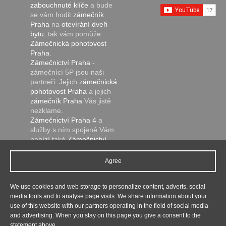
zabouchnuté klíče
a bude
se vám hodit
zámečník
Praha
na
otevírání dveři
bytu
, tak vám pomůže
Zámečnická pohotovost
Praha
.
Zámečnictví Praha
-
zámečnící 5P jsou naši
partneři. Jejich
zámečnická
pohotovost Praha
a jejich
zámečník Praha
Vás jistě
nezklame.
Zámečnictví Praha 4
a
služby s ním spojené Vám
nabízí také
Zámečnictví
Želivec
.
Pokud hledáte
zámečnictví
Agree
Beroun
, tak vám je k
dispozici
zámečnická
We use cookies and web storage to personalize content, adverts, social
pohotovost nonstop
.
media tools and to analyse page visits. We share information about your
Naši partneři
use of this website with our partners operating in the field of social media
and advertising. When you stay on this page you give a consent to the
Copyright © 2026, Renovace podlah Praha.
statement above.