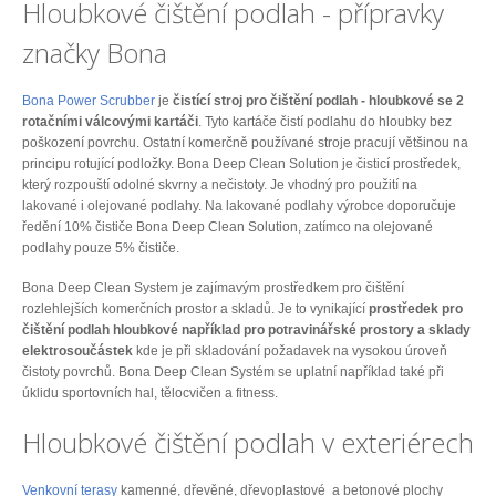
Hloubkové čištění podlah - přípravky
značky Bona
Bona Power Scrubber
je
čistící stroj pro čištění podlah - hloubkové se 2
rotačními válcovými kartáči
. Tyto kartáče čistí podlahu do hloubky bez
poškození povrchu. Ostatní komerčně používané stroje pracují většinou na
principu rotující podložky. Bona Deep Clean Solution je čisticí prostředek,
který rozpouští odolné skvrny a nečistoty. Je vhodný pro použití na
lakované i olejované podlahy. Na lakované podlahy výrobce doporučuje
ředění 10% čističe Bona Deep Clean Solution, zatímco na olejované
podlahy pouze 5% čističe.
Bona Deep Clean System je zajímavým prostředkem pro čištění
rozlehlejších komerčních prostor a skladů. Je to vynikající
prostředek pro
čištění podlah hloubkové například pro potravinářské prostory a
sklady
elektrosoučástek
kde je při skladování požadavek na vysokou úroveň
čistoty povrchů. Bona Deep Clean Systém se uplatní například také při
úklidu sportovních hal, tělocvičen a fitness.
Hloubkové čištění podlah v exteriérech
Venkovní terasy
kamenné, dřevěné, dřevoplastové a betonové plochy