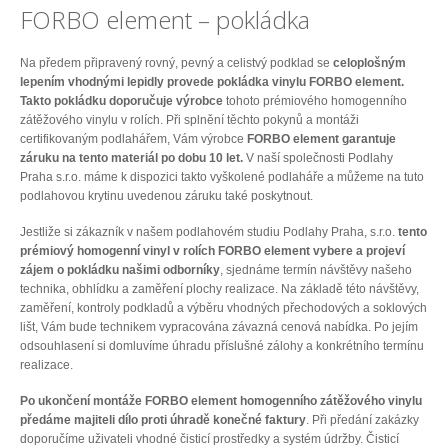
FORBO element – pokládka
Na předem připravený rovný, pevný a celistvý podklad se
celoplošným
lepením vhodnými lepidly provede pokládka vinylu FORBO element.
Takto pokládku doporučuje výrobce
tohoto prémiového homogenního
zátěžového vinylu v rolích. Při splnění těchto pokynů a montáži
certifikovaným podlahářem, Vám výrobce
FORBO element garantuje
záruku na tento materiál po dobu 10 let.
V naší společnosti Podlahy
Praha s.r.o. máme k dispozici takto vyškolené podlaháře a můžeme na tuto
podlahovou krytinu uvedenou záruku také poskytnout.
Jestliže si zákazník v našem podlahovém studiu Podlahy Praha, s.r.o.
tento
prémiový homogenní vinyl v rolích FORBO element vybere a projeví
zájem o pokládku našimi odborníky
, sjednáme termín návštěvy našeho
technika, obhlídku a zaměření plochy realizace. Na základě této návštěvy,
zaměření, kontroly podkladů a výběru vhodných přechodových a soklových
lišt, Vám bude technikem vypracována závazná cenová nabídka. Po jejím
odsouhlasení si domluvíme úhradu příslušné zálohy a konkrétního termínu
realizace.
Po ukončení montáže FORBO element homogenního zátěžového vinylu
předáme majiteli dílo proti úhradě konečné faktury
. Při předání zakázky
doporučíme uživateli vhodné čisticí prostředky a systém údržby. Čisticí