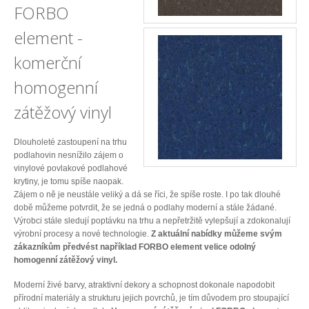
FORBO
element -
komerční
homogenní
zátěžový vinyl
Dlouholeté zastoupení na trhu
podlahovin nesnížilo zájem o
vinylové povlakové podlahové
krytiny, je tomu spíše naopak.
Zájem o ně je neustále veliký a dá se říci, že spíše roste. I po tak dlouhé
době můžeme potvrdit, že se jedná o podlahy moderní a stále žádané.
Výrobci stále sledují poptávku na trhu a nepřetržitě vylepšují a zdokonalují
výrobní procesy a nové technologie.
Z aktuální nabídky můžeme svým
zákazníkům předvést například FORBO element velice odolný
homogenní zátěžový vinyl.
Moderní živé barvy, atraktivní dekory a schopnost dokonale napodobit
přírodní materiály a strukturu jejich povrchů, je tím důvodem pro stoupající