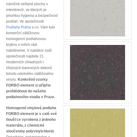
náročné veřejné plochy v
interiérech, ve kterých je
prioritou hygiena a bezpečnost
podlah. Ve společnosti
Podlahy Praha
s.r.o. Vám tuto
komerční zátěžovou
homogenní podlahovou
krytinu v rolích rádi
nabídneme. V nabídce naší
společnosti najdete 21
moderních chladných i
hřejivých barevných dekorů
tohoto odolného zátěžového
vinylu.
Konkrétní vzorky
FORBO element si přijďte
prohlédnout do našeho
podlahového studia v Praze.
Homogenní vinylová podlaha
FORBO element je v celé své
tloušťce vyrobena z jednoho
materiálu, z chemické
sloučeniny polyvinylchlorid.