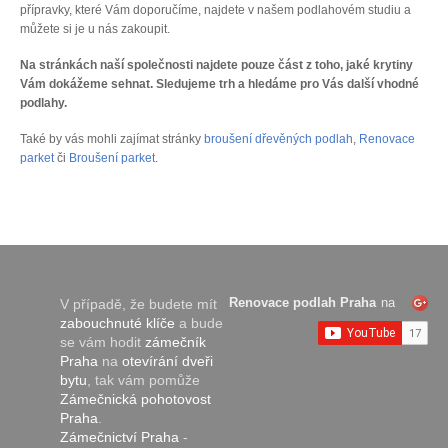
přípravky, které Vám doporučíme, najdete v našem podlahovém studiu a
můžete si je u nás zakoupit.
Na stránkách naší společnosti najdete pouze část z toho, jaké krytiny
Vám dokážeme sehnat. Sledujeme trh a hledáme pro Vás další vhodné
podlahy.
Také by vás mohli zajímat stránky
broušení dřevěných podlah
,
Renovace
parket
či
Broušení parket
.
Renovace podlah Praha
na
V případě, že budete mít
zabouchnuté klíče
a bude
se vám hodit
zámečník
Praha
na
otevírání dveři
bytu
, tak vám pomůže
Zámečnická pohotovost
Praha
.
Zámečnictví Praha
-