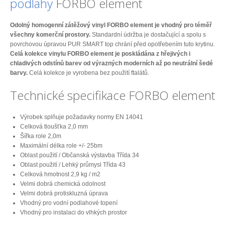
podlahy
FORBO element
Odolný homogenní zátěžový vinyl FORBO element je vhodný pro téměř
všechny komerční prostory.
Standardní údržba je dostačující a spolu s
povrchovou úpravou PUR SMART top chrání před opotřebením tuto krytinu.
Celá kolekce vinylu FORBO element je poskládána z hřejivých i
chladivých odstínů barev od výrazných moderních až po neutrální šedé
barvy.
Celá kolekce je vyrobena bez použití ftalátů.
Technické specifikace FORBO element
Výrobek splňuje požadavky normy EN 14041
Celková tloušťka 2,0 mm
Šířka role 2,0m
Maximální délka role +/- 25bm
Oblast použití / Občanská výstavba Třída 34
Oblast použití / Lehký průmysl Třída 43
Celková hmotnost 2,9 kg / m2
Velmi dobrá chemická odolnost
Velmi dobrá protiskluzná úprava
Vhodný pro vodní podlahové topení
Vhodný pro instalaci do vlhkých prostor