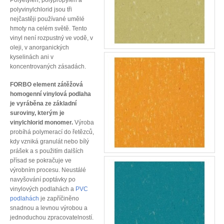
Polyetylen, polypropylen a
polyvinylchlorid jsou tři
nejčastěji používané umělé
hmoty na celém světě. Tento
vinyl není rozpustný ve vodě, v
oleji, v anorganických
kyselinách ani v
koncentrovaných zásadách.
FORBO element zátěžová
homogenní vinylová podlaha
je vyráběna ze základní
suroviny, kterým je
vinylchlorid monomer.
Výroba
probíhá polymerací do řetězců,
kdy vzniká granulát nebo bílý
prášek a s použitím dalších
přísad se pokračuje ve
výrobním procesu. Neustálé
navyšování poptávky po
vinylových podlahách a
PVC
podlahách
je zapříčiněno
snadnou a levnou výrobou a
jednoduchou zpracovatelností.