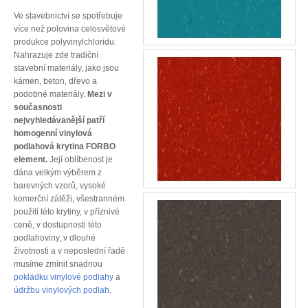
Ve stavebnictví se spotřebuje
více než polovina celosvětové
produkce polyvinylchloridu.
Nahrazuje zde tradiční
stavební materiály, jako jsou
kámen, beton, dřevo a
podobné materiály.
Mezi v
současnosti
nejvyhledávanější patří
homogenní vinylová
podlahová krytina FORBO
element.
Její oblíbenost je
dána velkým výběrem z
barevných vzorů, vysoké
komerční zátěži, všestranném
použití této krytiny, v příznivé
ceně, v dostupnosti této
podlahoviny, v dlouhé
životnosti a v neposlední řadě
musíme zmínit snadnou
pokládku vinylové podlahy
a
údržbu vinylových podlah
.