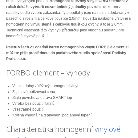
oblibu vinylových podlah.
Homogenní zátěžový vinyl FORBO element v
rolích dokáže vytvořit nezaměnitelný jednolitý povrch
s dekorem z
nabídky podle výběru zákazníka. Tyto podlahy jsou na náš trh dodávány v
pásech o šířce 2m a celkové tloušťce 2,0mm. Tloušťka nášlapné vrstvy je u
homogenního vinylu stejná s celkovou tloušťkou krytiny, a to je 2,0mm.
Technické vlastnosti této krytiny ji předurčují jako vhodnou podlahu pro
komerční i bytové použití.
Paletu všech 21 odstínů barev homogenního vinylu FORBO element si
můžete přijít prohlédnout do podlahového studia společnosti Podlahy
Praha s.r.o.
FORBO element – výhody
Velmi odolný zátěžový homogenní vinyl
Zajímavá pořizovací cena
Stálá povrchová úprava SMART top
Výroba bez použití ftalátů
Všestranné použití
Krytina vhodná na teplovodní podlahové topení
Charakteristika homogenní
vinylové