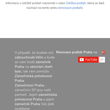
Informace o údržbě podlah nalzenete v sekci
Údržba podlah
, která se také
nachází na tomto webu (
renovace podlah
)
Renovace podlah Praha
na
V případě, že budete mít
zabouchnuté klíče
a bude
se vám hodit
zámečník
Praha
na
otevírání dveři
bytu
, tak vám pomůže
Zámečnická pohotovost
Praha
.
Zámečnictví Praha
-
zámečnící 5P jsou naši
partneři. Jejich
zámečnická
pohotovost Praha
a jejich
zámečník Praha
Vás jistě
nezklame.