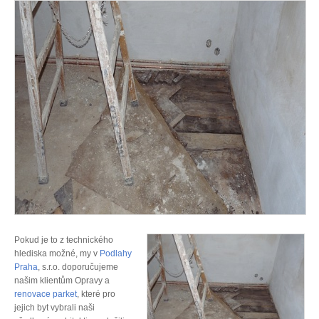
Pokud je to z technického
hlediska možné, my v
Podlahy
Praha
, s.r.o. doporučujeme
našim klientům Opravy a
renovace parket
, které pro
jejich byt vybrali naši