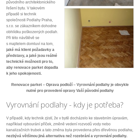
původního architektonického
řešení bytu. V takovém
případě si technik
společnosti Podlahy Praha,
s.r.o. se zákazníkem dohodne
obhlídku poškozených podlah.
Při této návštěvě se
s majitelem domluví na tom,
jaké má klient požadavky a
představy, a jaké jsou reálné
technické možnosti pro to,
aby renovace parket dopadla
k jeho spokojenosti.
Renovace parket – Oprava podloží – Vyrovnání podlahy je obvykle
nutné pro provedení opravy Vaší původní podlahy
Vyrovnání podlahy - kdy je potřeba?
V případě, kdy technik zjistí, že v bytě docházelo ke stavebním úpravám,
například vybourání příček, změně vedení rozvodů vody nebo
kanalizačních trubek a tato změna byla provedena přes dřevěnou podlahu,
nezbývá většinou jiná alternativa než rozebrání a vyrovnání podlahy.