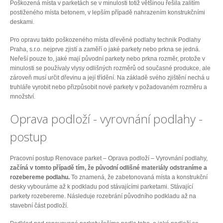
Poškozená místa v parketách se v minulosti totiž většinou řešila zalitím
postiženého místa betonem, v lepším případě nahrazením konstrukčními
deskami.
Pro opravu takto poškozeného místa dřevěné podlahy technik Podlahy
Praha, s.r.o. nejprve zjistí a zaměří o jaké parkety nebo prkna se jedná.
Neřeší pouze to, jaké mají původní parkety nebo prkna rozměr, protože v
minulosti se používaly vlysy odlišných rozměrů od současné produkce, ale
zároveň musí určit dřevinu a její třídění. Na základě svého zjištění nechá u
truhláře vyrobit nebo přizpůsobit nové parkety v požadovaném rozměru a
množství.
Oprava podloží - vyrovnání podlahy -
postup
Pracovní postup Renovace parket – Oprava podloží – Vyrovnání podlahy,
začíná v tomto případě tím, že původní odlišné materiály odstraníme a
rozebereme podlahu.
To znamená, že zabetonovaná místa a konstrukční
desky vybouráme až k podkladu pod stávajícími parketami. Stávající
parkety rozebereme. Následuje rozebrání původního podkladu až na
stavební část podloží.