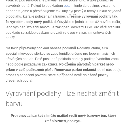
Podklad pod renovované parkety řešíme podle toho, o jaké podloží se
stavebně jedná. Pokud je podkladem
beton
, tento zbrousíme, vysajeme,
nepenetrujeme a přestěrkujeme tak, aby byl pevný a rovný. Pokud se jedná
o podlahu, která je položená na trámech,
řešíme vyrovnání podlahy tak,
že vyrobíme celý nový podklad.
Obvykle se jedná o montáž nového roštu,
jeho vyplnění izolační hmotou a zaklopení deskami OSB. Pro větší stabilitu
podkladu se záklop deskami provádí ve dvou vrstvách, montovaných
napříč.
Na takto připravený podklad nanese podlahář Podlahy Praha, s.r.o.
speciální kovovou stěrkou se zuby lepidlo, určené pro lepení masivních
dřevěných podlah. Poté postupně pokládá parkety podle původního vzoru
nebo podle požadavku zákazníka.
Položením původních parket nebo
prken v celé poškozené ploše Renovace parket nekončí
, po ní následuje
proces sjednocení povrchu staré a případně nově doložené plochy
dřevěných podlah.
Vyrovnání podlahy - lze nechat změnit
barvu
Pro renovaci parket si může majitel zvolit nový barevný tón, který
změní vzhled jeho bytu.