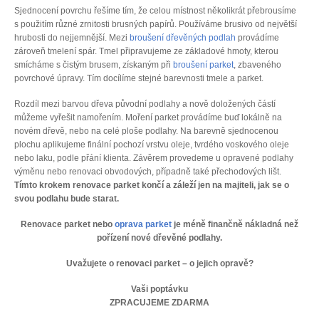
Sjednocení povrchu řešíme tím, že celou místnost několikrát přebrousíme
s použitím různé zrnitosti brusných papírů. Používáme brusivo od největší
hrubosti do nejjemnější. Mezi
broušení dřevěných podlah
provádíme
zároveň tmelení spár. Tmel připravujeme ze základové hmoty, kterou
smícháme s čistým brusem, získaným při
broušení parket
, zbaveného
povrchové úpravy. Tím docílíme stejné barevnosti tmele a parket.
Rozdíl mezi barvou dřeva původní podlahy a nově doložených částí
můžeme vyřešit namořením. Moření parket provádíme buď lokálně na
novém dřevě, nebo na celé ploše podlahy. Na barevně sjednocenou
plochu aplikujeme finální pochozí vrstvu oleje, tvrdého voskového oleje
nebo laku, podle přání klienta. Závěrem provedeme u opravené podlahy
výměnu nebo renovaci obvodových, případně také přechodových lišt.
Tímto krokem renovace parket končí a záleží jen na majiteli, jak se o
svou podlahu bude starat.
Renovace parket nebo
oprava parket
je méně finančně nákladná než
pořízení nové dřevěné podlahy.
Uvažujete o renovaci parket – o jejich opravě?
Vaši poptávku
ZPRACUJEME ZDARMA