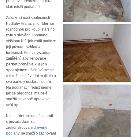
předkové architekti a položili
staří mistři podlaháři.
Zákazníci naší společnosti
Podlahy Praha, s.r.o., kteří se
rozhodnou pro koupi staršího
bytu s dřevěnou podlahou,
většinou řeší jak vrátit podlaze
její původní vzhled a
funkčnost. Po nás vyžadují
zajištění, aby renovace
parket proběhla k jejich
spokojenosti.
Setkáváme se
s tím, že se původní majitelé o
své parkety nestarali dobře.
Na podlahách registrujeme,
jak se předchozí majitelé
snažili stavebně upravovat
svůj byt.
Klienti, kteří se na nás obrátí
s požadavkem na
zrekonstruování
dřevěné
podlahy
, se snaží o zachování